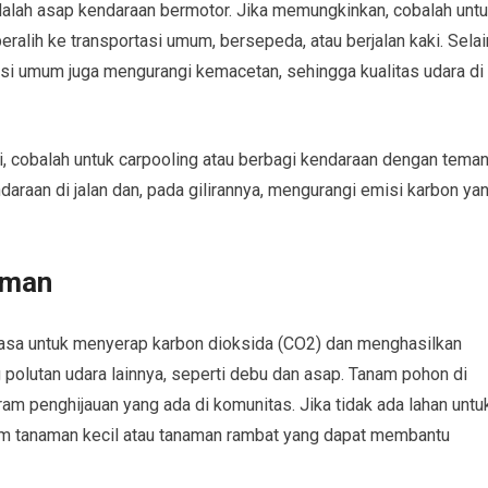
dalah asap kendaraan bermotor. Jika memungkinkan, cobalah unt
alih ke transportasi umum, bersepeda, atau berjalan kaki. Selai
si umum juga mengurangi kemacetan, sehingga kualitas udara di
, cobalah untuk carpooling atau berbagi kendaraan dengan tema
ndaraan di jalan dan, pada gilirannya, mengurangi emisi karbon ya
aman
asa untuk menyerap karbon dioksida (CO2) dan menghasilkan
g polutan udara lainnya, seperti debu dan asap. Tanam pohon di
ram penghijauan yang ada di komunitas. Jika tidak ada lahan untu
m tanaman kecil atau tanaman rambat yang dapat membantu