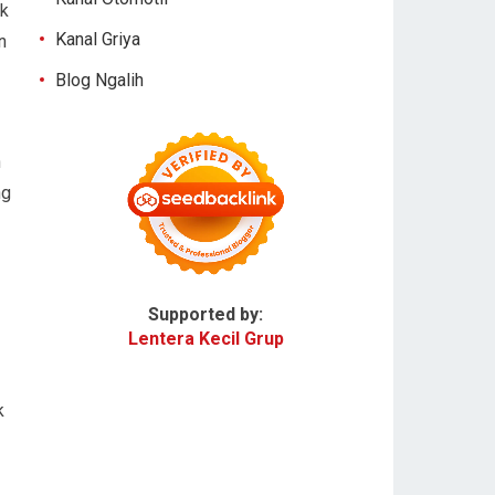
uk
Kanal Griya
n
Blog Ngalih
n
ng
Supported by:
Lentera Kecil Grup
k