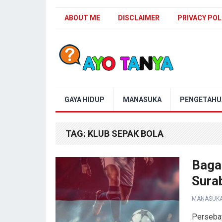
ABOUT ME
DISCLAIMER
PRIVACY POL
Blog Ayo Tanya
GAYA HIDUP
MANASUKA
PENGETAHU
TAG:
KLUB SEPAK BOLA
Baga
Sura
MANASUK
Persebay