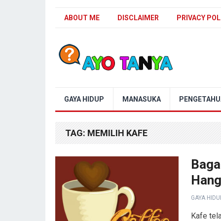
ABOUT ME
DISCLAIMER
PRIVACY POL
Blog Ayo Tanya
GAYA HIDUP
MANASUKA
PENGETAHU
TAG:
MEMILIH KAFE
Baga
Hang
GAYA HIDU
Kafe tel